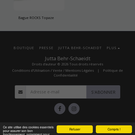
Bague ROCKS Topaze
BOUTIQUE
PRESSE
JUTTA BEHR-SCHAEIDT
PLUS
Jutta Behr-Schaeidt
Droits d'auteur © 2026 Tous droits réservés
Conditions d'Utilisation / Vente / Mentions Légales
|
Politique de
Confidentialité
S'ABONNER
Ce site utilise des cookies essentiels
Refuser
Prise de rendez-vous
Compris !
pour assurer son bon
powered by Calendly
fonctionnement, notamment pour