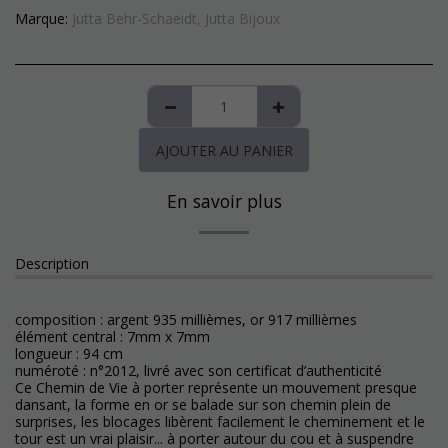
Marque:
Jutta Behr-Schaeidt, Jutta Bijoux
AJOUTER AU PANIER
En savoir plus
Description
composition : argent 935 millièmes, or 917 millièmes
élément central : 7mm x 7mm
longueur : 94 cm
numéroté : n°2012, livré avec son certificat d’authenticité
Ce Chemin de Vie à porter représente un mouvement presque
dansant, la forme en or se balade sur son chemin plein de
surprises, les blocages libèrent facilement le cheminement et le
tour est un vrai plaisir... à porter autour du cou et à suspendre