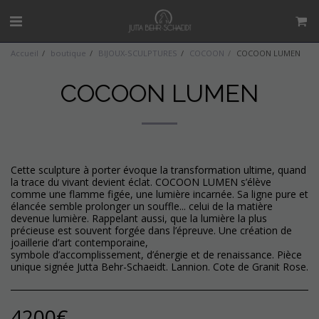
Accueil
boutique
BIJOUX-SCULPTURES
COCOON
COCOON LUMEN
COCOON LUMEN
Cette sculpture à porter évoque la transformation ultime, quand
la trace du vivant devient éclat. COCOON LUMEN s’élève
comme une flamme figée, une lumière incarnée. Sa ligne pure et
élancée semble prolonger un souffle... celui de la matière
devenue lumière. Rappelant aussi, que la lumière la plus
précieuse est souvent forgée dans l’épreuve. Une création de
joaillerie d’art contemporaine,
symbole d’accomplissement, d’énergie et de renaissance. Pièce
unique signée Jutta Behr-Schaeidt. Lannion. Cote de Granit Rose.
4200
€