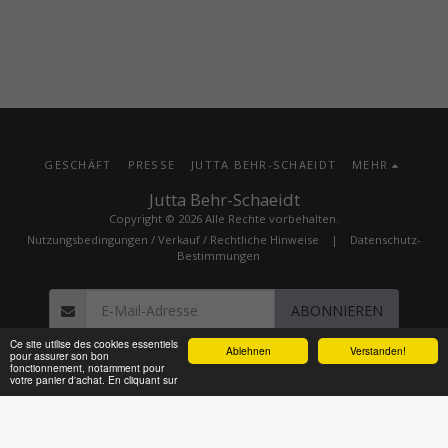
GESCHÄFT
PRESSE
JUTTA BEHR-SCHAEIDT
MEHR
Jutta Behr-Schaeidt
Copyright © 2026 Alle Rechte vorbehalten.
Nutzungsbedingungen / Verkauf / Rechtliche Hinweise
|
Datenschutz-
Bestimmungen
ABONNIEREN
Ce site utilise des cookies essentiels
Ablehnen
Prise de rendez-vous
Verstanden!
pour assurer son bon
powered by Calendly
fonctionnement, notamment pour
votre panier d'achat. En cliquant sur