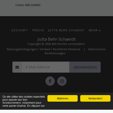
Collier MELISANDE
GESCHÄFT
PRESSE
JUTTA BEHR-SCHAEIDT
MEHR
Jutta Behr-Schaeidt
Copyright © 2026 Alle Rechte vorbehalten.
Nutzungsbedingungen / Verkauf / Rechtliche Hinweise
|
Datenschutz-
Bestimmungen
ABONNIEREN
Ce site utilise des cookies essentiels
Ablehnen
Prise de rendez-vous
Verstanden!
pour assurer son bon
powered by Calendly
fonctionnement, notamment pour
votre panier d'achat. En cliquant sur